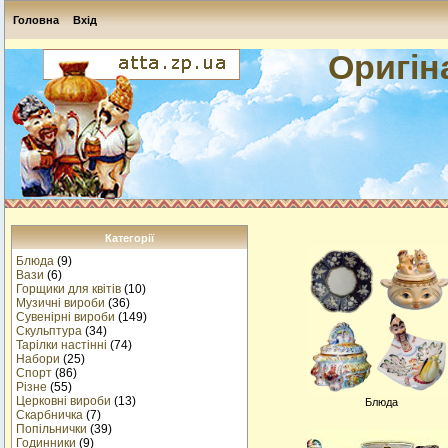
Головна
Вхід
Оригін
Категорії
Блюда
(9)
Вази
(6)
Горщики для квітів
(10)
Музичнi вироби
(36)
Сувенірні вироби
(149)
Скульптура
(34)
Тарілки настінні
(74)
Набори
(25)
Спорт
(86)
Різне
(55)
Церковні вироби
(13)
Блюда
Cкарбничка
(7)
Попільнички
(39)
Годинники
(9)