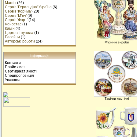
Магніт
(26)
Сервіз 'Геральдіка' Україна
(6)
Сервіз 'Корчма'
(20)
Сервіз 'М’яч'
(9)
Сервіз 'Форт'
(14)
Іконостас
(1)
Камін
(4)
Церковні купола
(1)
Басейни
(1)
Авторські роботи
(24)
Музичнi вироби
Інформація
Контакти
Прайс-лист
Сертифікат якості
Спецпропозиція
Упаковка
Тарілки настінні