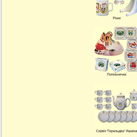
Різне
Попільнички
Сервіз 'Геральдіка' Україн