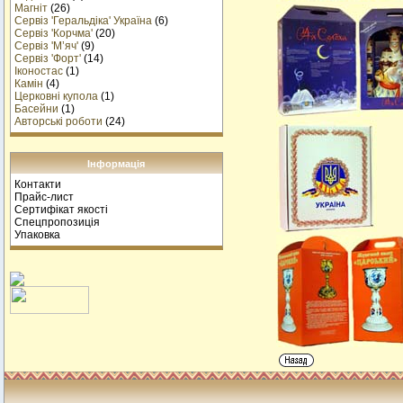
Магніт
(26)
Сервіз 'Геральдіка' Україна
(6)
Сервіз 'Корчма'
(20)
Сервіз 'М’яч'
(9)
Сервіз 'Форт'
(14)
Іконостас
(1)
Камін
(4)
Церковні купола
(1)
Басейни
(1)
Авторські роботи
(24)
Інформація
Контакти
Прайс-лист
Сертифікат якості
Спецпропозиція
Упаковка