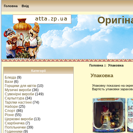
Головна
Вхід
Оригін
Головна
:: Упаковка
Категорії
Упаковка
Блюда
(9)
Вази
(6)
Упаковку показано на окре
Горщики для квітів
(10)
Вартiсть упаковки зарахов
Музичнi вироби
(36)
Сувенірні вироби
(149)
Скульптура
(34)
Тарілки настінні
(74)
Набори
(25)
Спорт
(86)
Різне
(55)
Церковні вироби
(13)
Cкарбничка
(7)
Попільнички
(39)
Годинники
(9)