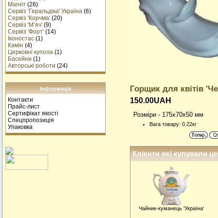
Магніт
(26)
Сервіз 'Геральдіка' Україна
(6)
Сервіз 'Корчма'
(20)
Сервіз 'М’яч'
(9)
Сервіз 'Форт'
(14)
Іконостас
(1)
Камін
(4)
Церковні купола
(1)
Басейни
(1)
Авторські роботи
(24)
Горщик для квітів 'Че
Інформація
Контакти
150.00UAH
Прайс-лист
Сертифікат якості
Розміри - 175x70x50 мм
Спецпропозиція
Вага товару: 0.22кг
Упаковка
Клієнти які купували це
Чайник-куманець 'Україна'