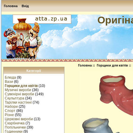
Головна
Вхід
Оригін
Головна
::
Горщики для квітів
::
Категорії
Блюда
(9)
Вази
(6)
Горщики для квітів
(10)
Музичнi вироби
(36)
Сувенірні вироби
(149)
Скульптура
(34)
Тарілки настінні
(74)
Набори
(25)
Спорт
(86)
Різне
(55)
Церковні вироби
(13)
Cкарбничка
(7)
Попільнички
(39)
Годинники
(9)