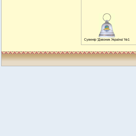
Сувенiр 'Дзвоник Україна' №1