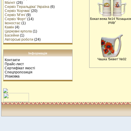
Магніт
(26)
Сервіз 'Геральдіка' Україна
(6)
Сервіз 'Корчма'
(20)
Сервіз 'М’яч'
(9)
Бокал вежа №14 'Козацько
Сервіз 'Форт'
(14)
роду'
Іконостас
(1)
Камін
(4)
Церковні купола
(1)
Басейни
(1)
Авторські роботи
(24)
Інформація
Чашка 'Бювет' №02
Контакти
Прайс-лист
Сертифікат якості
Спецпропозиція
Упаковка