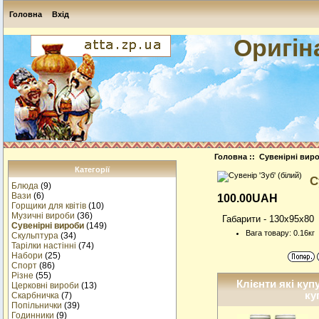
Головна
Вхід
Оригін
Головна
::
Сувенірні вир
Категорії
С
Блюда
(9)
Вази
(6)
100.00UAH
Горщики для квітів
(10)
Музичнi вироби
(36)
Габарити - 130x95x80
Сувенірні вироби
(149)
Вага товару: 0.16кг
Скульптура
(34)
Тарілки настінні
(74)
Набори
(25)
Спорт
(86)
Різне
(55)
Клієнти які куп
Церковні вироби
(13)
ку
Cкарбничка
(7)
Попільнички
(39)
Годинники
(9)