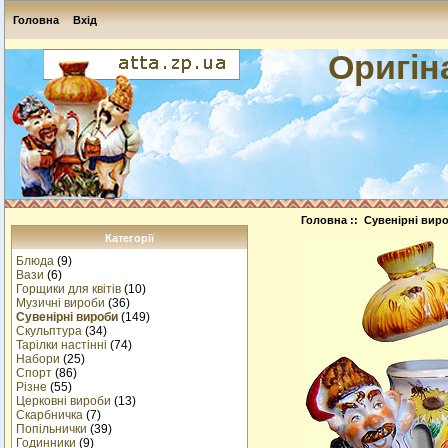
Головна
Вхід
Оригін
Головна
::
Сувенірні вир
Категорії
Блюда
(9)
Вази
(6)
Горщики для квітів
(10)
Музичнi вироби
(36)
Сувенірні вироби
(149)
Скульптура
(34)
Тарілки настінні
(74)
Набори
(25)
Спорт
(86)
Різне
(55)
Церковні вироби
(13)
Cкарбничка
(7)
Попільнички
(39)
Годинники
(9)