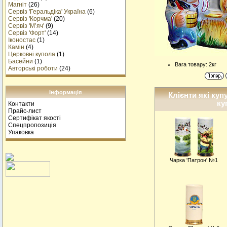
Магніт
(26)
Сервіз 'Геральдіка' Україна
(6)
Сервіз 'Корчма'
(20)
Сервіз 'М’яч'
(9)
Сервіз 'Форт'
(14)
Іконостас
(1)
Камін
(4)
Церковні купола
(1)
Басейни
(1)
Вага товару: 2кг
Авторські роботи
(24)
Інформація
Клієнти які куп
ку
Контакти
Прайс-лист
Сертифікат якості
Спецпропозиція
Упаковка
Чарка 'Патрон' №1