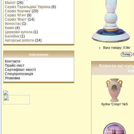
Магніт
(26)
Сервіз 'Геральдіка' Україна
(6)
Сервіз 'Корчма'
(20)
Сервіз 'М’яч'
(9)
Сервіз 'Форт'
(14)
Іконостас
(1)
Камін
(4)
Церковні купола
(1)
Басейни
(1)
Авторські роботи
(24)
Вага товару: 0.9кг
Інформація
Контакти
Клієнти які куп
Прайс-лист
Сертифікат якості
ку
Спецпропозиція
Упаковка
Кубок 'Спорт' №5