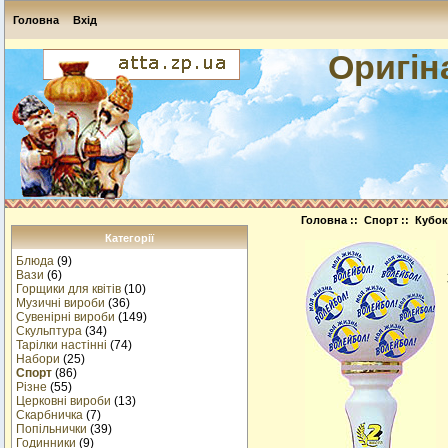
Головна
Вхід
Оригін
Головна
::
Спорт
:: Кубок
Категорії
Блюда
(9)
Вази
(6)
Горщики для квітів
(10)
Музичнi вироби
(36)
Сувенірні вироби
(149)
Скульптура
(34)
Тарілки настінні
(74)
Набори
(25)
Спорт
(86)
Різне
(55)
Церковні вироби
(13)
Cкарбничка
(7)
Попільнички
(39)
Годинники
(9)