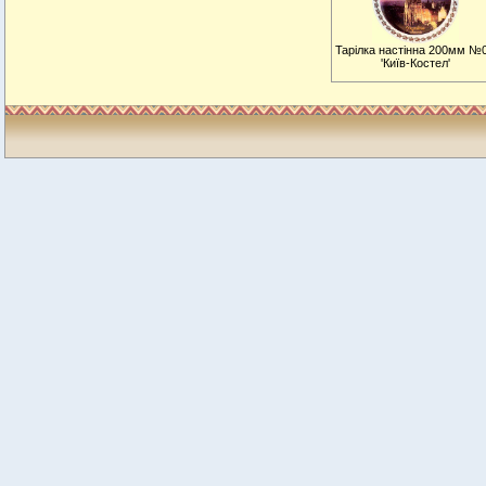
Тарiлка настiнна 200мм №
'Київ-Костел'