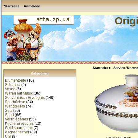
Startseite
Anmelden
Orig
Startseite
::
Service 'Korch
Kategorien
Blumentöpfe
(10)
Schüssel
(9)
Vasen
(6)
Waren mit Musik
(36)
Souvenirisch Eryeugnis
(149)
Sparbüchse
(34)
Wandtellers
(74)
Sets
(25)
Sport
(86)
Vershiedenes
(55)
Kirche Eryeugnis
(13)
Geld sparen box
(7)
Aschenbecher
(39)
Uhr
(9)