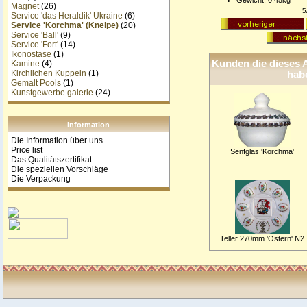
Gewicht: 0.45kg
Magnet
(26)
5
Service 'das Heraldik' Ukraine
(6)
Service 'Korchma' (Kneipe)
(20)
Service 'Ball'
(9)
Service 'Fort'
(14)
Ikonostase
(1)
Kunden die dieses A
Kamine
(4)
Kirchlichen Kuppeln
(1)
habe
Gemalt Pools
(1)
Kunstgewerbe galerie
(24)
Information
Die Information über uns
Price list
Senfglas 'Korchma'
Das Qualitätszertifikat
Die speziellen Vorschläge
Die Verpackung
Teller 270mm 'Ostern' N2