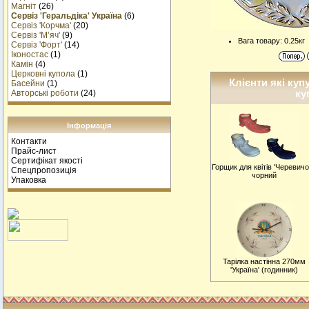
Магніт
(26)
Сервіз 'Геральдіка' Україна
(6)
Сервіз 'Корчма'
(20)
Сервіз 'М’яч'
(9)
Вага товару: 0.25кг
Сервіз 'Форт'
(14)
Іконостас
(1)
Камін
(4)
Церковні купола
(1)
Клієнти які куп
Басейни
(1)
ку
Авторські роботи
(24)
Інформація
Контакти
Прайс-лист
Сертифікат якості
Горщик для квітів 'Черевичо
Спецпропозиція
чорний
Упаковка
Тарiлка настiнна 270мм
'Україна' (годинник)