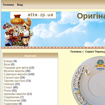
Головна
Вхід
Оригін
Головна
::
Сервіз 'Геральд
Категорії
Блюда
(9)
Вази
(6)
Горщики для квітів
(10)
Музичнi вироби
(36)
Сувенірні вироби
(149)
Скульптура
(34)
Тарілки настінні
(74)
Набори
(25)
Спорт
(86)
Різне
(55)
Церковні вироби
(13)
Cкарбничка
(7)
Попільнички
(39)
Годинники
(9)