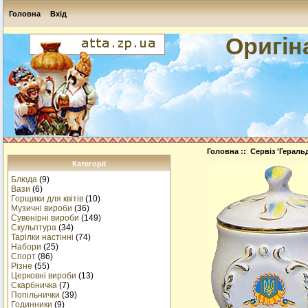
Головна
Вхід
Оригін
Головна
::
Сервіз 'Геральд
Категорії
Блюда
(9)
Вази
(6)
Горщики для квітів
(10)
Музичнi вироби
(36)
Сувенірні вироби
(149)
Скульптура
(34)
Тарілки настінні
(74)
Набори
(25)
Спорт
(86)
Різне
(55)
Церковні вироби
(13)
Cкарбничка
(7)
Попільнички
(39)
Годинники
(9)