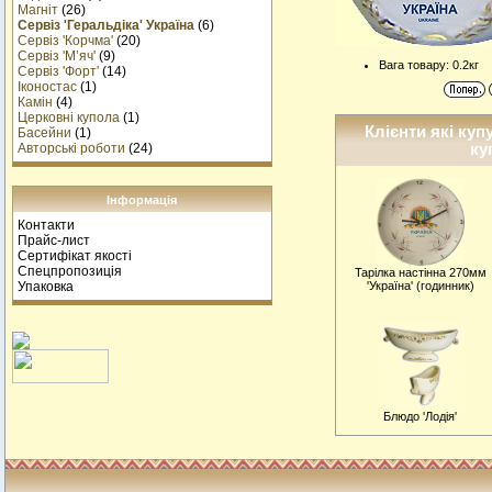
Магніт
(26)
Сервіз 'Геральдіка' Україна
(6)
Сервіз 'Корчма'
(20)
Сервіз 'М’яч'
(9)
Вага товару: 0.2кг
Сервіз 'Форт'
(14)
Іконостас
(1)
Камін
(4)
Церковні купола
(1)
Клієнти які куп
Басейни
(1)
ку
Авторські роботи
(24)
Інформація
Контакти
Прайс-лист
Сертифікат якості
Спецпропозиція
Тарiлка настiнна 270мм
Упаковка
'Україна' (годинник)
Блюдо 'Лодія'