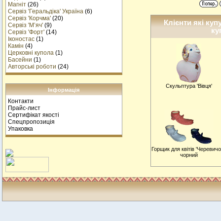
Магніт
(26)
Сервіз 'Геральдіка' Україна
(6)
Сервіз 'Корчма'
(20)
Клієнти які куп
Сервіз 'М’яч'
(9)
ку
Сервіз 'Форт'
(14)
Іконостас
(1)
Камін
(4)
Церковні купола
(1)
Басейни
(1)
Авторські роботи
(24)
Скульптура 'Вівця'
Інформація
Контакти
Прайс-лист
Сертифікат якості
Спецпропозиція
Упаковка
Горщик для квітів 'Черевичо
чорний