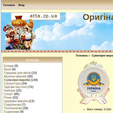
Головна
Вхід
Оригін
Головна
::
Сувенірні вир
Категорії
Блюда
(9)
Вази
(6)
Горщики для квітів
(10)
Музичнi вироби
(36)
Сувенірні вироби
(149)
Скульптура
(34)
Тарілки настінні
(74)
Набори
(25)
Спорт
(86)
Різне
(55)
Церковні вироби
(13)
Cкарбничка
(7)
Попільнички
(39)
Вага товару: 0.12кг
Годинники
(9)