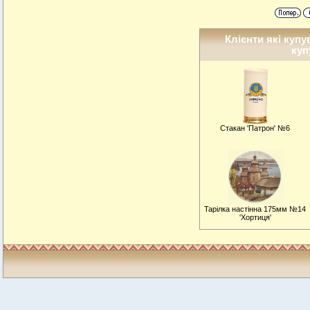
Клієнти які купу
куп
Стакан 'Патрон' №6
Тарiлка настiнна 175мм №14
'Хортиця'