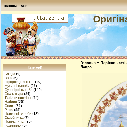
Головна
Вхід
Оригін
Головна
::
Тарілки насті
Лавра'
Категорії
Блюда
(9)
Вази
(6)
Горщики для квітів
(10)
Музичнi вироби
(36)
Сувенірні вироби
(149)
Скульптура
(34)
Тарілки настінні
(74)
Набори
(25)
Спорт
(86)
Різне
(55)
Церковні вироби
(13)
Cкарбничка
(7)
Попільнички
(39)
Годинники
(9)