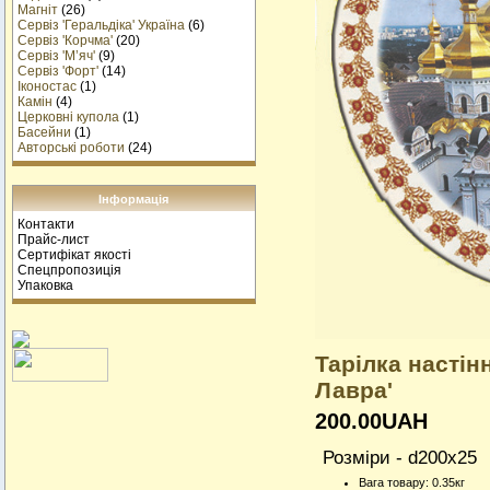
Магніт
(26)
Сервіз 'Геральдіка' Україна
(6)
Сервіз 'Корчма'
(20)
Сервіз 'М’яч'
(9)
Сервіз 'Форт'
(14)
Іконостас
(1)
Камін
(4)
Церковні купола
(1)
Басейни
(1)
Авторські роботи
(24)
Інформація
Контакти
Прайс-лист
Сертифікат якості
Спецпропозиція
Упаковка
Тарiлка настiн
Лавра'
200.00UAH
Розміри - d200x25
Вага товару: 0.35кг