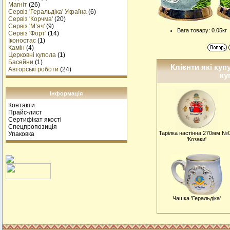
Магніт
(26)
Сервіз 'Геральдіка' Україна
(6)
Сервіз 'Корчма'
(20)
Сервіз 'М’яч'
(9)
Вага товару: 0.05кг
Сервіз 'Форт'
(14)
Іконостас
(1)
Камін
(4)
Церковні купола
(1)
Басейни
(1)
Клієнти які куп
Авторські роботи
(24)
ку
Інформація
Контакти
Прайс-лист
Сертифікат якості
Спецпропозиція
Тарiлка настiнна 270мм №
Упаковка
'Козаки'
Чашка 'Геральдіка'