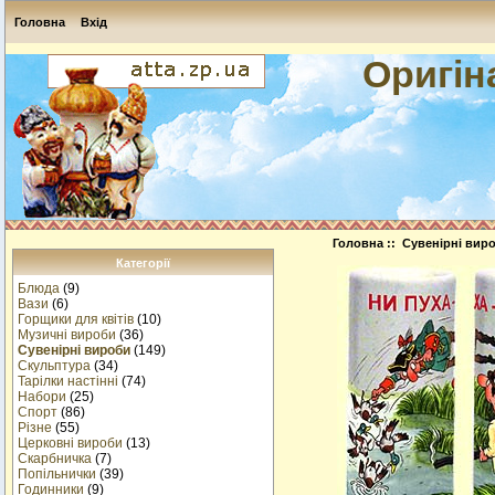
Головна
Вхід
Оригін
Головна
::
Сувенірні вир
Категорії
Блюда
(9)
Вази
(6)
Горщики для квітів
(10)
Музичнi вироби
(36)
Сувенірні вироби
(149)
Скульптура
(34)
Тарілки настінні
(74)
Набори
(25)
Спорт
(86)
Різне
(55)
Церковні вироби
(13)
Cкарбничка
(7)
Попільнички
(39)
Годинники
(9)