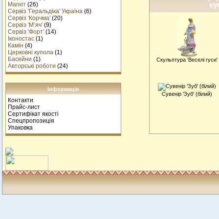
ку
Магніт
(26)
Сервіз 'Геральдіка' Україна
(6)
Сервіз 'Корчма'
(20)
Сервіз 'М’яч'
(9)
Сервіз 'Форт'
(14)
Іконостас
(1)
Камін
(4)
Церковні купола
(1)
Басейни
(1)
Скульптура 'Веселі гуси'
Авторські роботи
(24)
Інформація
Сувенiр 'Зуб' (білий)
Контакти
Прайс-лист
Сертифікат якості
Спецпропозиція
Упаковка