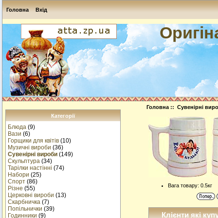
Головна
Вхід
Оригін
Головна
::
Сувенірні вир
Категорії
Блюда
(9)
Вази
(6)
Горщики для квітів
(10)
Музичнi вироби
(36)
Сувенірні вироби
(149)
Скульптура
(34)
Тарілки настінні
(74)
Набори
(25)
Спорт
(86)
Вага товару: 0.5кг
Різне
(55)
Церковні вироби
(13)
Cкарбничка
(7)
Попільнички
(39)
Клієнти які куп
Годинники
(9)