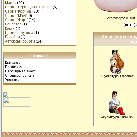
Магніт
(26)
Сервіз 'Геральдіка' Україна
(6)
Сервіз 'Корчма'
(20)
Сервіз 'М’яч'
(9)
Вага товару: 0.07кг
Сервіз 'Форт'
(14)
Іконостас
(1)
Камін
(4)
Церковні купола
(1)
Клієнти які куп
Басейни
(1)
ку
Авторські роботи
(24)
Інформація
Контакти
Прайс-лист
Сертифікат якості
Спецпропозиція
Скульптура 'Оксанка'
Упаковка
Скульптура 'Галинка'