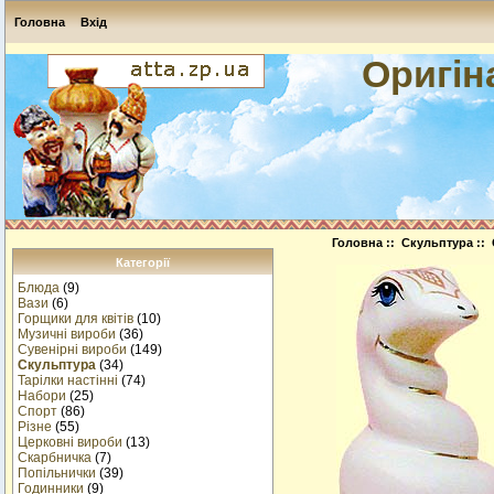
Головна
Вхід
Оригін
Головна
::
Скульптура
:: 
Категорії
Блюда
(9)
Вази
(6)
Горщики для квітів
(10)
Музичнi вироби
(36)
Сувенірні вироби
(149)
Скульптура
(34)
Тарілки настінні
(74)
Набори
(25)
Спорт
(86)
Різне
(55)
Церковні вироби
(13)
Cкарбничка
(7)
Попільнички
(39)
Годинники
(9)