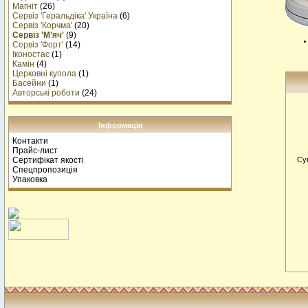
Магніт
(26)
Сервіз 'Геральдіка' Україна
(6)
Сервіз 'Корчма'
(20)
Сервіз 'М’яч'
(9)
Сервіз 'Форт'
(14)
Іконостас
(1)
Камін
(4)
Церковні купола
(1)
Басейни
(1)
Авторські роботи
(24)
Інформація
Контакти
Прайс-лист
Сертифікат якості
Сув
Спецпропозиція
Упаковка