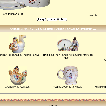
Вага товару: 0.6кг
Товар 4/9
Клієнти які купували цей товар також купували ...
енiр 'Шинкарочка' (перець-сіль)
Пляшка (1л) в наборі 'Мисливець' муз. (8
част.)
С
Скарбничка 'Олігарх'
Чашка сувенiрна 'Козак'
Комплект 
Головна