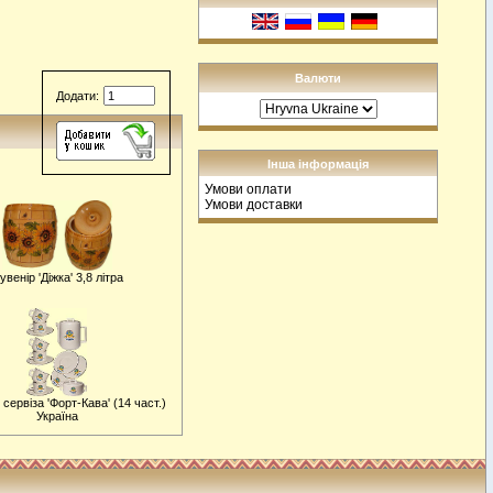
Валюти
Додати:
Інша інформація
Умови оплати
Умови доставки
увенiр 'Діжка' 3,8 літра
сервіза 'Форт-Кава' (14 част.)
Україна