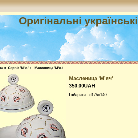
Оригінальні українськ
на
::
Сервіз 'М’яч'
:: Масленица 'М’яч'
Масленица 'М’яч'
350.00UAH
Габарити - d175x140