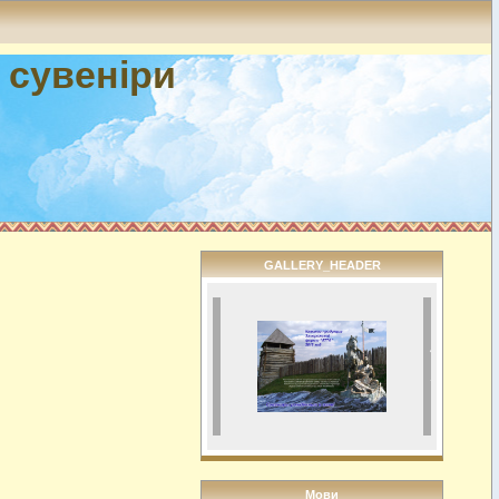
і сувеніри
GALLERY_HEADER
Мови