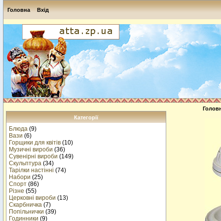
Головна
Вхід
Голов
Категорії
Блюда
(9)
Вази
(6)
Горщики для квітів
(10)
Музичнi вироби
(36)
Сувенірні вироби
(149)
Скульптура
(34)
Тарілки настінні
(74)
Набори
(25)
Спорт
(86)
Різне
(55)
Церковні вироби
(13)
Cкарбничка
(7)
Попільнички
(39)
Годинники
(9)