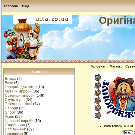
Головна
Вхід
Оригін
Головна
::
Магніт
:: Сувен
Категорії
Блюда
(9)
Вази
(6)
Горщики для квітів
(10)
Музичнi вироби
(36)
Сувенірні вироби
(149)
Скульптура
(34)
Тарілки настінні
(74)
Набори
(25)
Спорт
(86)
Різне
(55)
Церковні вироби
(13)
Cкарбничка
(7)
Вага товару: 0.05кг
Попільнички
(39)
Годинники
(9)