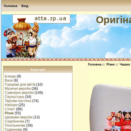
Головна
Вхід
Оригін
Головна
::
Різне
:: Чашка 
Категорії
Блюда
(9)
Вази
(6)
Горщики для квітів
(10)
Музичнi вироби
(36)
Сувенірні вироби
(149)
Скульптура
(34)
Тарілки настінні
(74)
Набори
(25)
Спорт
(86)
Різне
(55)
Церковні вироби
(13)
Cкарбничка
(7)
Попільнички
(39)
Годинники
(9)