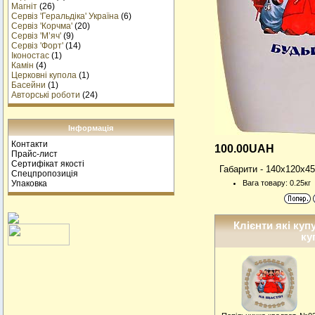
Магніт
(26)
Сервіз 'Геральдіка' Україна
(6)
Сервіз 'Корчма'
(20)
Сервіз 'М’яч'
(9)
Сервіз 'Форт'
(14)
Іконостас
(1)
Камін
(4)
Церковні купола
(1)
Басейни
(1)
Авторські роботи
(24)
Інформація
Контакти
100.00UAH
Прайс-лист
Сертифікат якості
Габарити - 140x120x45
Спецпропозиція
Упаковка
Вага товару: 0.25кг
Клієнти які куп
ку