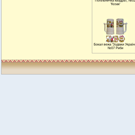
Попільничка квадрат, №0
'Козак'
Бокал вежа 'Зодiаки Україн
№07 Риби