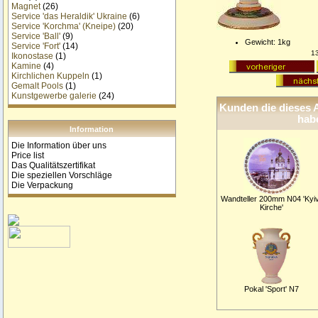
Magnet
(26)
Service 'das Heraldik' Ukraine
(6)
Service 'Korchma' (Kneipe)
(20)
Service 'Ball'
(9)
Gewicht: 1kg
Service 'Fort'
(14)
1
Ikonostase
(1)
Kamine
(4)
Kirchlichen Kuppeln
(1)
Gemalt Pools
(1)
Kunstgewerbe galerie
(24)
Kunden die dieses A
habe
Information
Die Information über uns
Price list
Das Qualitätszertifikat
Die speziellen Vorschläge
Die Verpackung
Wandteller 200mm N04 'Kyi
Kirche'
Pokal 'Sport' N7