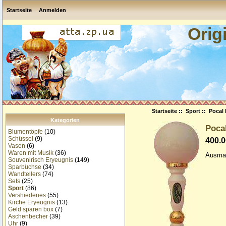
Startseite
Anmelden
Orig
Startseite
::
Sport
:: Pocal 
Kategorien
Pocal
Blumentöpfe
(10)
Schüssel
(9)
400.
Vasen
(6)
Waren mit Musik
(36)
Ausma
Souvenirisch Eryeugnis
(149)
Sparbüchse
(34)
Wandtellers
(74)
Sets
(25)
Sport
(86)
Vershiedenes
(55)
Kirche Eryeugnis
(13)
Geld sparen box
(7)
Aschenbecher
(39)
Uhr
(9)