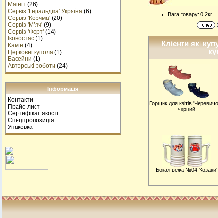
Магніт
(26)
Сервіз 'Геральдіка' Україна
(6)
Вага товару: 0.2кг
Сервіз 'Корчма'
(20)
Сервіз 'М’яч'
(9)
Сервіз 'Форт'
(14)
Іконостас
(1)
Клієнти які куп
Камін
(4)
ку
Церковні купола
(1)
Басейни
(1)
Авторські роботи
(24)
Інформація
Контакти
Горщик для квітів 'Черевичо
Прайс-лист
чорний
Сертифікат якості
Спецпропозиція
Упаковка
Бокал вежа №04 'Козаки'