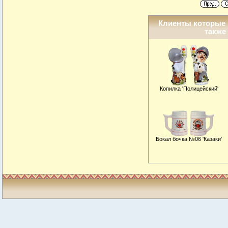
Клиенты которые 
также 
Копилка 'Полицейский'
Бокал бочка №06 'Казаки'