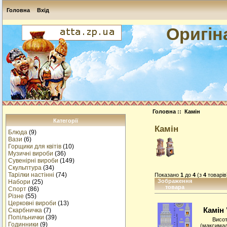
Головна
Вхід
Оригін
Головна
:: Камін
Категорії
Камін
Блюда
(9)
Вази
(6)
Горщики для квітів
(10)
Музичнi вироби
(36)
Сувенірні вироби
(149)
Скульптура
(34)
Тарілки настінні
(74)
Показано
1
до
4
(з
4
товарів
Зображення
Набори
(25)
товара
Спорт
(86)
Різне
(55)
Церковні вироби
(13)
Камін 
Cкарбничка
(7)
Попільнички
(39)
Висот
Годинники
(9)
(максимал