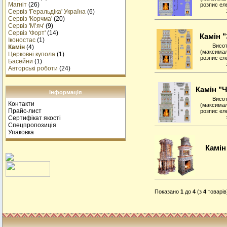
Магніт
(26)
розпис ел
Сервіз 'Геральдіка' Україна
(6)
Сервіз 'Корчма'
(20)
Сервіз 'М’яч'
(9)
Сервіз 'Форт'
(14)
Камін "
Іконостас
(1)
Висот
Камін
(4)
(максимал
Церковні купола
(1)
розпис ел
Басейни
(1)
Авторські роботи
(24)
Камін "Ч
Інформація
Висот
Контакти
(максимал
Прайс-лист
розпис ел
Сертифікат якості
Спецпропозиція
Упаковка
Камін
Показано
1
до
4
(з
4
товарів