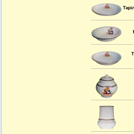
Тарі
Т