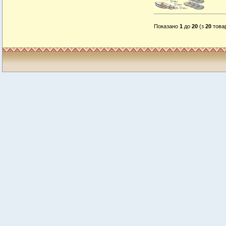
Показано
1
до
20
(з
20
товар