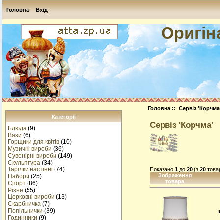
Головна
Вхід
Оригін
Головна
:: Сервіз 'Корчма
Категорії
Сервіз 'Корчма'
Блюда
(9)
Вази
(6)
Горщики для квітів
(10)
Музичнi вироби
(36)
Сувенірні вироби
(149)
Скульптура
(34)
Тарілки настінні
(74)
Показано
1
до
20
(з
20
товар
Зображення
Набори
(25)
товара
Спорт
(86)
Різне
(55)
Церковні вироби
(13)
Cкарбничка
(7)
Попільнички
(39)
Годинники
(9)