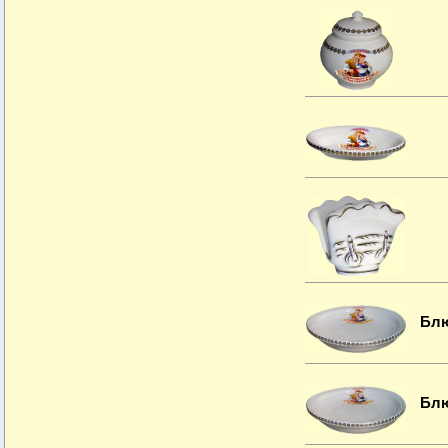
Блю
Блю