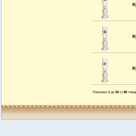
К
К
К
Показано
1
до
50
(з
86
товар