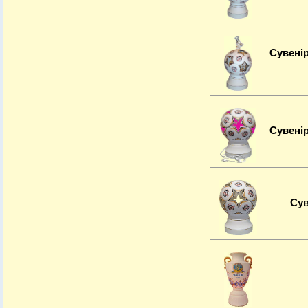
Сувенi
Сувенір
Сув