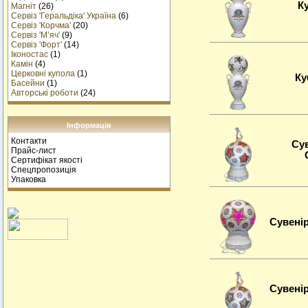
К
Магніт
(26)
Сервіз 'Геральдіка' Україна
(6)
Сервіз 'Корчма'
(20)
Сервіз 'М’яч'
(9)
Сервіз 'Форт'
(14)
Іконостас
(1)
Камін
(4)
Церковні купола
(1)
Ку
Басейни
(1)
Авторські роботи
(24)
Інформація
Контакти
Сув
Прайс-лист
Сертифікат якості
Спецпропозиція
Упаковка
Сувенір
Сувенi