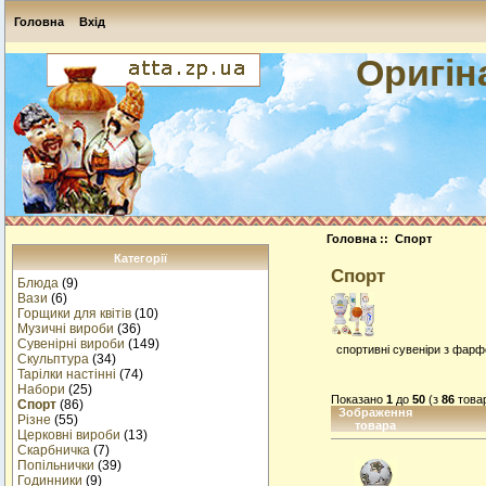
Головна
Вхід
Оригін
Головна
:: Спорт
Категорії
Спорт
Блюда
(9)
Вази
(6)
Горщики для квітів
(10)
Музичнi вироби
(36)
Сувенірні вироби
(149)
спортивні сувеніри з фарф
Скульптура
(34)
Тарілки настінні
(74)
Набори
(25)
Показано
1
до
50
(з
86
товар
Спорт
(86)
Зображення
Різне
(55)
товара
Церковні вироби
(13)
Cкарбничка
(7)
Попільнички
(39)
Годинники
(9)