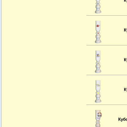
К
К
К
К
Куб