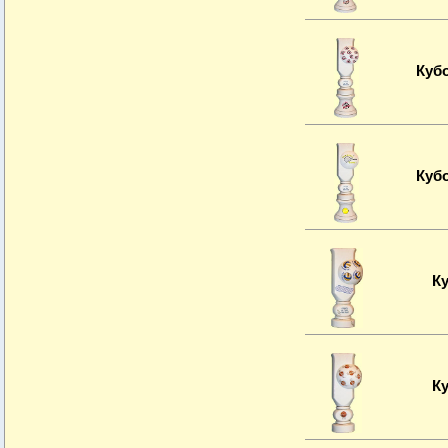
Куб
Куб
К
К