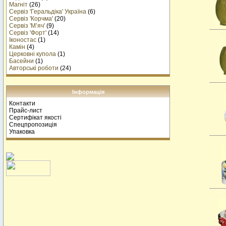
Магніт
(26)
Сервіз 'Геральдіка' Україна
(6)
Сервіз 'Корчма'
(20)
Сервіз 'М’яч'
(9)
Сервіз 'Форт'
(14)
Іконостас
(1)
Камін
(4)
Церковні купола
(1)
Басейни
(1)
Авторські роботи
(24)
Інформація
Контакти
Прайс-лист
Сертифікат якості
Спецпропозиція
Упаковка