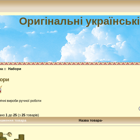
Оригінальні українськ
на
:: Набори
ори
ічні вироби ручної роботи
ано
1
до
25
(з
25
товарів)
раження товара
Назва товара-