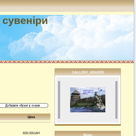
і сувеніри
GALLERY_HEADER
Ціна
600.00UAH
Мови