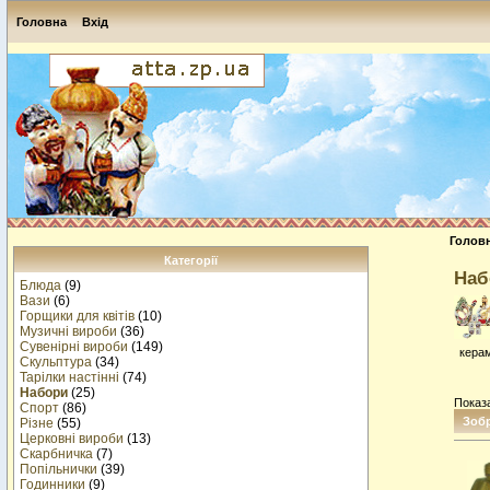
Головна
Вхід
Голов
Категорії
Наб
Блюда
(9)
Вази
(6)
Горщики для квітів
(10)
Музичнi вироби
(36)
Сувенірні вироби
(149)
керам
Скульптура
(34)
Тарілки настінні
(74)
Набори
(25)
Показ
Спорт
(86)
Зоб
Різне
(55)
Церковні вироби
(13)
Cкарбничка
(7)
Попільнички
(39)
Годинники
(9)