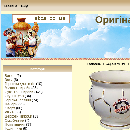
Головна
Вхід
Оригін
Головна
::
Сервіз 'М’яч'
::
Категорії
Блюда
(9)
Вази
(6)
Горщики для квітів
(10)
Музичнi вироби
(36)
Сувенірні вироби
(149)
Скульптура
(34)
Тарілки настінні
(74)
Набори
(25)
Спорт
(86)
Різне
(55)
Церковні вироби
(13)
Cкарбничка
(7)
Попільнички
(39)
Годинники
(9)