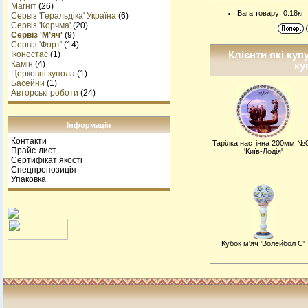
Магніт
(26)
Вага товару: 0.18кг
Сервіз 'Геральдіка' Україна
(6)
Сервіз 'Корчма'
(20)
Сервіз 'М’яч'
(9)
Сервіз 'Форт'
(14)
Клієнти які куп
Іконостас
(1)
Камін
(4)
ку
Церковні купола
(1)
Басейни
(1)
Авторські роботи
(24)
Інформація
Контакти
Тарiлка настiнна 200мм №
Прайс-лист
'Київ-Лодія'
Сертифікат якості
Спецпропозиція
Упаковка
Кубок м'яч 'Волейбол С'