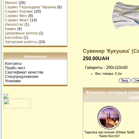
Магнит
(26)
Сервиз 'Геральдика' Украина
(6)
Сервиз 'Корчма'
(20)
Сервиз 'Мяч'
(9)
Сервиз 'Форт'
(14)
Иконостас
(1)
Камин
(4)
Церковные купола
(1)
Бассейны
(1)
Авторские работы
(24)
Сувенир 'Кукушка' (С
Информация
250.00UAH
Контакты
Габариты - 200x110x60
Прайс-лист
Сертификат качества
Вес товара: 0.2кг
Спецпредложение
Упаковка
Клиенты которые купи
купи
Тарелка настенная 200мм №06
'Киев-Костёл'