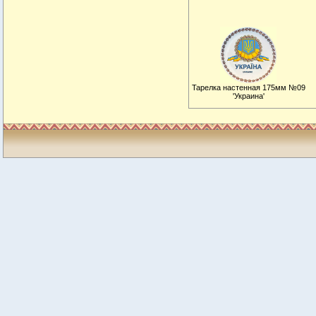
Тарелка настенная 175мм №09
'Украина'