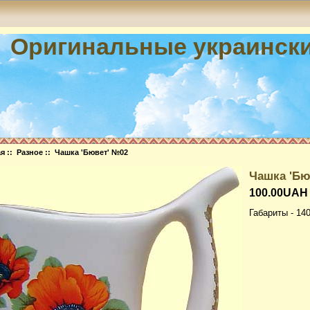
Оригинальные украинск
ая
::
Разное
:: Чашка 'Бювет' №02
Чашка 'Бю
100.00UAH
Габариты - 14