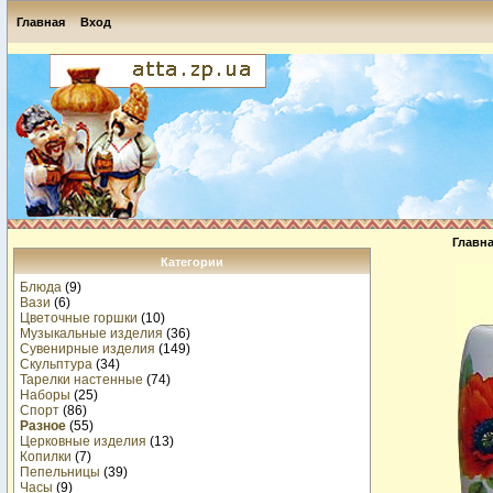
Главная
Вход
Главн
Категории
Блюда
(9)
Вази
(6)
Цветочные горшки
(10)
Музыкальные изделия
(36)
Сувенирные изделия
(149)
Скульптура
(34)
Тарелки настенные
(74)
Наборы
(25)
Спорт
(86)
Разное
(55)
Церковные изделия
(13)
Копилки
(7)
Пепельницы
(39)
Часы
(9)