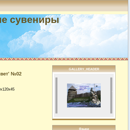
ие сувениры
GALLERY_HEADER
вет' №02
0x120x45
Языки