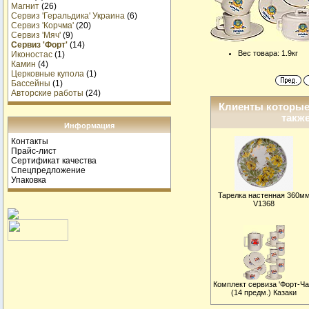
Магнит
(26)
Сервиз 'Геральдика' Украина
(6)
Сервиз 'Корчма'
(20)
Сервиз 'Мяч'
(9)
Сервиз 'Форт'
(14)
Вес товара: 1.9кг
Иконостас
(1)
Камин
(4)
Церковные купола
(1)
Бассейны
(1)
Авторские работы
(24)
Клиенты которые
также
Информация
Контакты
Прайс-лист
Сертификат качества
Спецпредложение
Упаковка
Тарелка настенная 360м
V1368
Комплект сервиза 'Форт-Ча
(14 предм.) Казаки