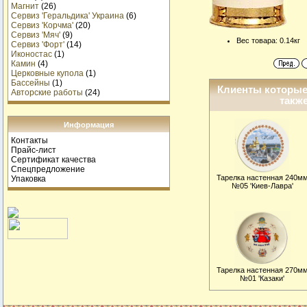
Магнит
(26)
Сервиз 'Геральдика' Украина
(6)
Сервиз 'Корчма'
(20)
Сервиз 'Мяч'
(9)
Вес товара: 0.14кг
Сервиз 'Форт'
(14)
Иконостас
(1)
Камин
(4)
Церковные купола
(1)
Бассейны
(1)
Клиенты которые
Авторские работы
(24)
также
Информация
Контакты
Прайс-лист
Сертификат качества
Спецпредложение
Тарелка настенная 240м
Упаковка
№05 'Киев-Лавра'
Тарелка настенная 270м
№01 'Казаки'