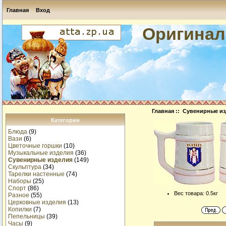
Главная
Вход
Оригинал
Главная
::
Сувенирные из
Категории
Блюда
(9)
Вази
(6)
Цветочные горшки
(10)
Музыкальные изделия
(36)
Сувенирные изделия
(149)
Скульптура
(34)
Тарелки настенные
(74)
Наборы
(25)
Спорт
(86)
Вес товара: 0.5кг
Разное
(55)
Церковные изделия
(13)
Копилки
(7)
Пепельницы
(39)
Часы
(9)