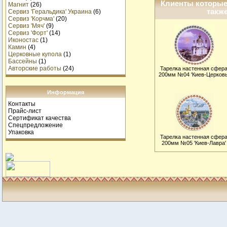
Клиенты которые
Магнит
(26)
также
Сервиз 'Геральдика' Украина
(6)
Сервиз 'Корчма'
(20)
Сервиз 'Мяч'
(9)
Сервиз 'Форт'
(14)
Иконостас
(1)
Камин
(4)
Церковные купола
(1)
Бассейны
(1)
Авторские работы
(24)
Тарелка настенная сфер
200мм №04 'Киев-Церковь
Информация
Контакты
Прайс-лист
Сертификат качества
Спецпредложение
Упаковка
Тарелка настенная сфер
200мм №05 'Киев-Лавра'