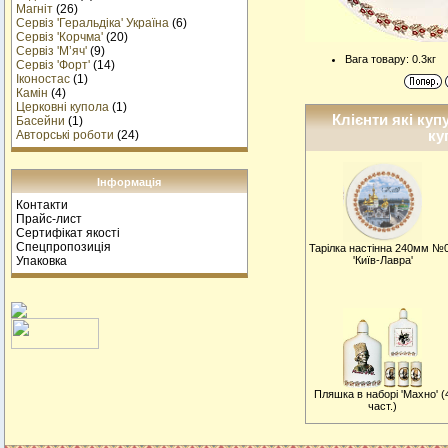
Магніт
(26)
Сервіз 'Геральдіка' Україна
(6)
Сервіз 'Корчма'
(20)
Сервіз 'М’яч'
(9)
Вага товару: 0.3кг
Сервіз 'Форт'
(14)
Іконостас
(1)
Камін
(4)
Церковні купола
(1)
Клієнти які куп
Басейни
(1)
ку
Авторські роботи
(24)
Інформація
Контакти
Прайс-лист
Сертифікат якості
Спецпропозиція
Тарiлка настiнна 240мм №
Упаковка
'Київ-Лавра'
Пляшка в наборі 'Махно' (
част.)