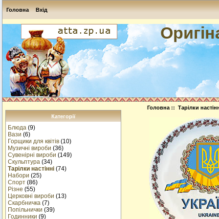
Головна
Вхід
Оригін
Головна
::
Тарілки настін
Категорії
Блюда
(9)
Вази
(6)
Горщики для квітів
(10)
Музичнi вироби
(36)
Сувенірні вироби
(149)
Скульптура
(34)
Тарілки настінні
(74)
Набори
(25)
Спорт
(86)
Різне
(55)
Церковні вироби
(13)
Cкарбничка
(7)
Попільнички
(39)
Годинники
(9)