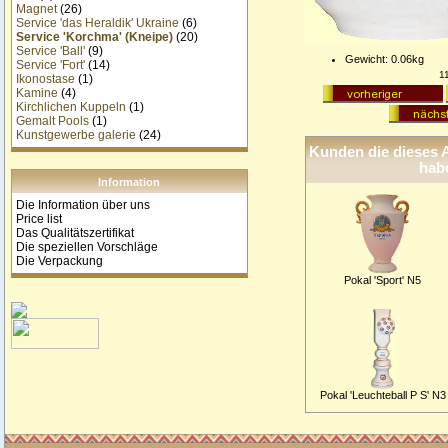
Magnet
(26)
Service 'das Heraldik' Ukraine
(6)
Service 'Korchma' (Kneipe)
(20)
Service 'Ball'
(9)
Gewicht: 0.06kg
Service 'Fort'
(14)
1
Ikonostase
(1)
Kamine
(4)
Kirchlichen Kuppeln
(1)
Gemalt Pools
(1)
Kunstgewerbe galerie
(24)
Kunden die dieses A
habe
Information
Die Information über uns
Price list
Das Qualitätszertifikat
Die speziellen Vorschläge
Die Verpackung
Pokal 'Sport' N5
Pokal 'Leuchteball P S' N3