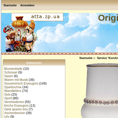
Startseite
Anmelden
Orig
Startseite
::
Service 'Korch
Kategorien
Blumentöpfe
(10)
Schüssel
(9)
Vasen
(6)
Waren mit Musik
(36)
Souvenirisch Eryeugnis
(149)
Sparbüchse
(34)
Wandtellers
(74)
Sets
(25)
Sport
(86)
Vershiedenes
(55)
Kirche Eryeugnis
(13)
Geld sparen box
(7)
Aschenbecher
(39)
Uhr
(9)