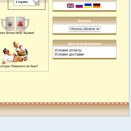
Валюты
кал бочка №05 'Казаки'
Другая информация
Условия оплаты
Условия доставки
ьптура 'Лежачего не бьют'