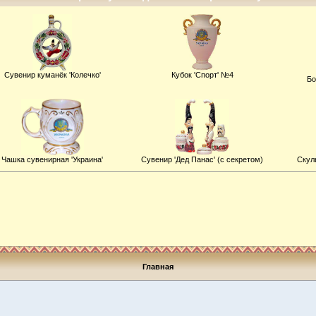
Сувенир куманёк 'Колечко'
Кубок 'Спорт' №4
Бо
Чашка сувенирная 'Украина'
Сувенир 'Дед Панас' (с секретом)
Скул
Главная