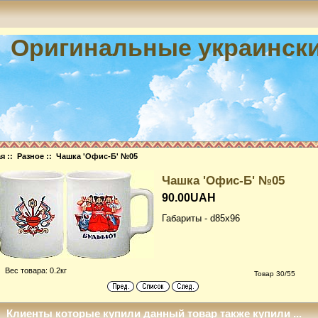
Оригинальные украинск
ая
::
Разное
:: Чашка 'Офис-Б' №05
Чашка 'Офис-Б' №05
90.00UAH
Габариты - d85x96
Вес товара: 0.2кг
Товар 30/55
Клиенты которые купили данный товар также купили ...