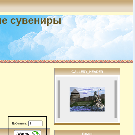
ие сувениры
GALLERY_HEADER
Добавить:
Языки