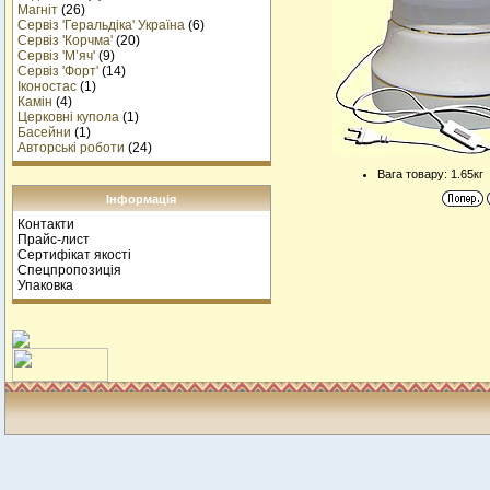
Магніт
(26)
Сервіз 'Геральдіка' Україна
(6)
Сервіз 'Корчма'
(20)
Сервіз 'М’яч'
(9)
Сервіз 'Форт'
(14)
Іконостас
(1)
Камін
(4)
Церковні купола
(1)
Басейни
(1)
Авторські роботи
(24)
Вага товару: 1.65кг
Інформація
Контакти
Прайс-лист
Сертифікат якості
Спецпропозиція
Упаковка