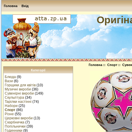
Головна
Вхід
Оригін
Головна
::
Спорт
:: Сувен
Категорії
Блюда
(9)
Вази
(6)
Горщики для квітів
(10)
Музичнi вироби
(36)
Сувенірні вироби
(149)
Скульптура
(34)
Тарілки настінні
(74)
Набори
(25)
Спорт
(86)
Різне
(55)
Церковні вироби
(13)
Cкарбничка
(7)
Попільнички
(39)
Годинники
(9)