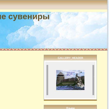
ие сувениры
GALLERY_HEADER
Языки