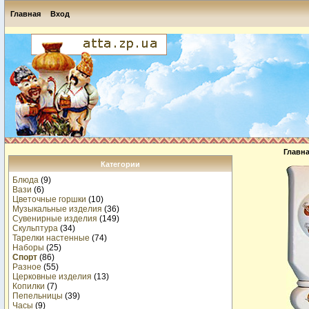
Главная
Вход
Главн
Категории
Блюда
(9)
Вази
(6)
Цветочные горшки
(10)
Музыкальные изделия
(36)
Сувенирные изделия
(149)
Скульптура
(34)
Тарелки настенные
(74)
Наборы
(25)
Спорт
(86)
Разное
(55)
Церковные изделия
(13)
Копилки
(7)
Пепельницы
(39)
Часы
(9)