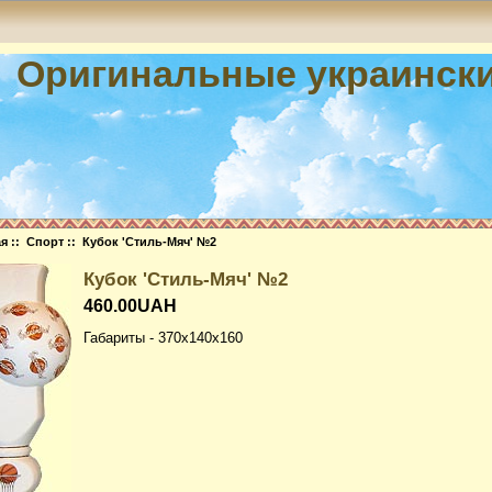
Оригинальные украинск
ая
::
Спорт
:: Кубок 'Стиль-Мяч' №2
Кубок 'Стиль-Мяч' №2
460.00UAH
Габариты - 370x140x160