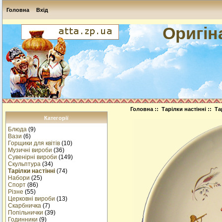
Головна
Вхід
Оригін
Головна
::
Тарілки настінні
:: Та
Категорії
Блюда
(9)
Вази
(6)
Горщики для квітів
(10)
Музичнi вироби
(36)
Сувенірні вироби
(149)
Скульптура
(34)
Тарілки настінні
(74)
Набори
(25)
Спорт
(86)
Різне
(55)
Церковні вироби
(13)
Cкарбничка
(7)
Попільнички
(39)
Годинники
(9)