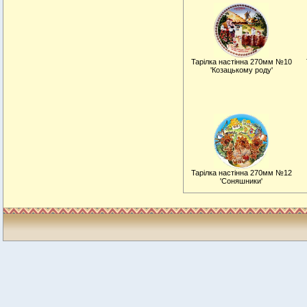
Тарiлка настiнна 270мм №10
'Козацькому роду'
Тарiлка настiнна 270мм №12
'Соняшники'