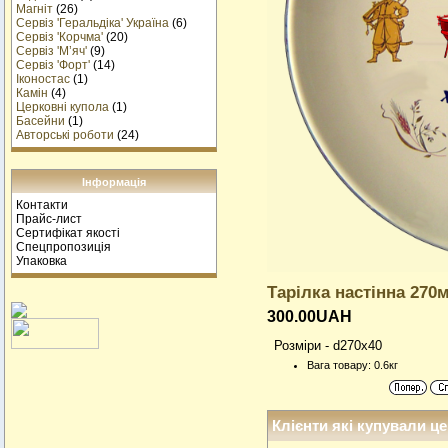
Магніт
(26)
Сервіз 'Геральдіка' Україна
(6)
Сервіз 'Корчма'
(20)
Сервіз 'М’яч'
(9)
Сервіз 'Форт'
(14)
Іконостас
(1)
Камін
(4)
Церковні купола
(1)
Басейни
(1)
Авторські роботи
(24)
Інформація
Контакти
Прайс-лист
Сертифікат якості
Спецпропозиція
Упаковка
Тарiлка настiнна 270
300.00UAH
Розміри - d270x40
Вага товару: 0.6кг
Клієнти які купували це