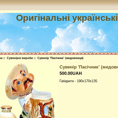
Оригінальні українськ
на
::
Сувенірні вироби
:: Сувенiр 'Пасічник' (медовниця)
Сувенiр 'Пасічник' (медов
500.00UAH
Габарити - 190x170x135