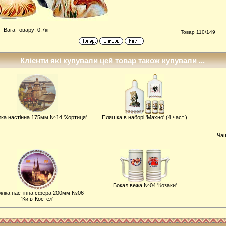
Вага товару: 0.7кг
Товар 110/149
Клієнти які купували цей товар також купували ...
лка настiнна 175мм №14 'Хортиця'
Пляшка в наборі 'Махно' (4 част.)
Чаш
Бокал вежа №04 'Козаки'
iлка настiнна сфера 200мм №06
'Київ-Костел'