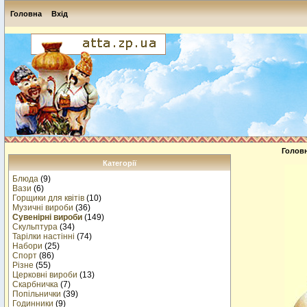
Головна
Вхід
Голов
Категорії
Блюда
(9)
Вази
(6)
Горщики для квітів
(10)
Музичнi вироби
(36)
Сувенірні вироби
(149)
Скульптура
(34)
Тарілки настінні
(74)
Набори
(25)
Спорт
(86)
Різне
(55)
Церковні вироби
(13)
Cкарбничка
(7)
Попільнички
(39)
Годинники
(9)