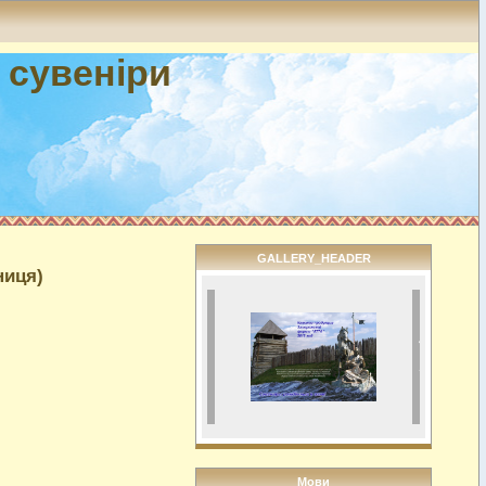
і сувеніри
GALLERY_HEADER
ниця)
Мови