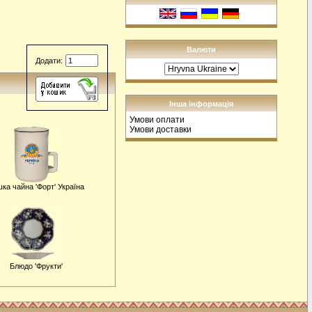
Валюти
Додати:
Інша інформація
Умови оплати
Умови доставки
ка чайна 'Форт' Україна
Блюдо 'Фрукти'