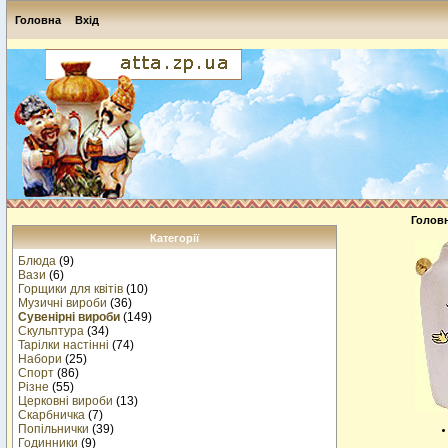
Головна
Вхід
Голов
Категорії
Блюда
(9)
Вази
(6)
Горщики для квітів
(10)
Музичнi вироби
(36)
Сувенірні вироби
(149)
Скульптура
(34)
Тарілки настінні
(74)
Набори
(25)
Спорт
(86)
Різне
(55)
Церковні вироби
(13)
Cкарбничка
(7)
Попільнички
(39)
Годинники
(9)