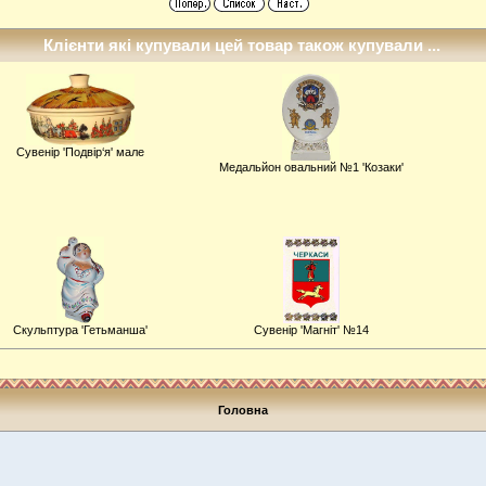
Клієнти які купували цей товар також купували ...
Сувенiр 'Подвір‘я' мале
Медальйон овальний №1 'Козаки'
Скульптура 'Гетьманша'
Сувенiр 'Магніт' №14
Головна