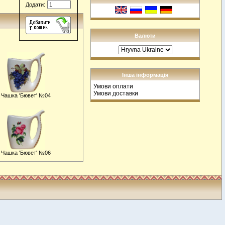
Додати:
Валюти
Інша інформація
Умови оплати
Умови доставки
Чашка 'Бювет' №04
Чашка 'Бювет' №06