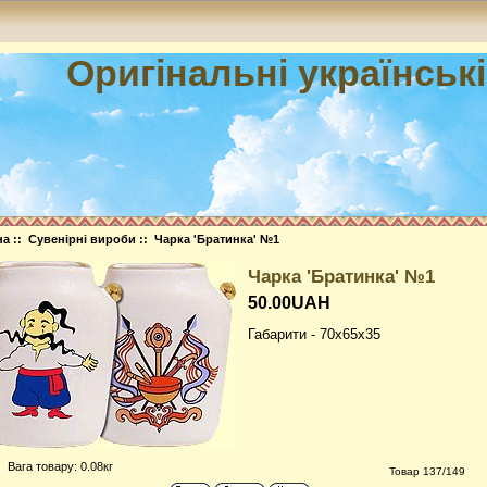
Оригінальні українськ
на
::
Сувенірні вироби
:: Чарка 'Братинка' №1
Чарка 'Братинка' №1
50.00UAH
Габарити - 70x65x35
Вага товару: 0.08кг
Товар 137/149