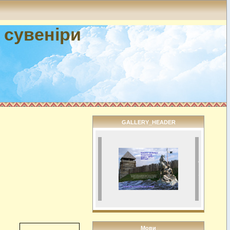
і сувеніри
GALLERY_HEADER
Мови