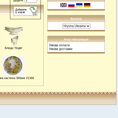
Додати:
Валюти
Інша інформація
Умови оплати
Блюдо 'Лодія'
Умови доставки
лка настiнна 360мм V1368