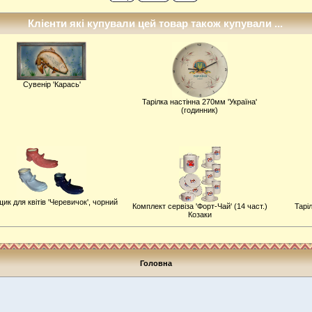
Клієнти які купували цей товар також купували ...
Сувенiр 'Карась'
Тарiлка настiнна 270мм 'Україна'
(годинник)
ик для квітів 'Черевичок', чорний
Комплект сервіза 'Форт-Чай' (14 част.)
Тарi
Козаки
Головна