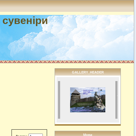
і сувеніри
GALLERY_HEADER
Мови