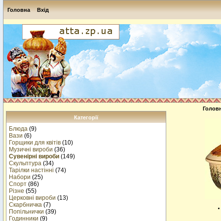
Головна
Вхід
Голов
Категорії
Блюда
(9)
Вази
(6)
Горщики для квітів
(10)
Музичнi вироби
(36)
Сувенірні вироби
(149)
Скульптура
(34)
Тарілки настінні
(74)
Набори
(25)
Спорт
(86)
Різне
(55)
Церковні вироби
(13)
Cкарбничка
(7)
Попільнички
(39)
Годинники
(9)