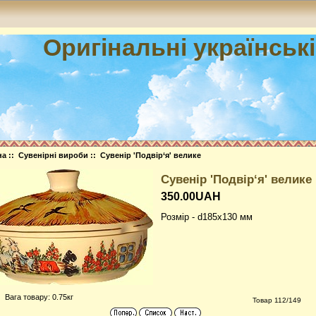
Оригінальні українськ
на
::
Сувенірні вироби
:: Сувенiр 'Подвір‘я' велике
Сувенiр 'Подвір‘я' велике
350.00UAH
Розмір - d185x130 мм
Вага товару: 0.75кг
Товар 112/149